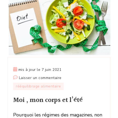
mis à jour le
7 juin 2021
sur
Laisser un commentaire
Moi
rééquilibrage alimentaire
,
Moi , mon corps et l’été
mon
corps
et
Pourquoi les régimes des magazines, non