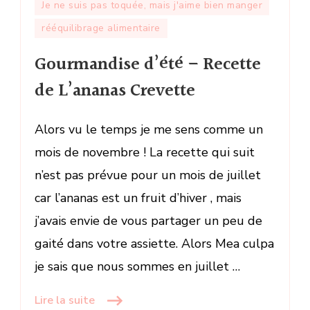
Je ne suis pas toquée, mais j'aime bien manger
–
rééquilibrage alimentaire
Recette
de
Gourmandise d’été – Recette
L’ananas
de L’ananas Crevette
Crevette
Alors vu le temps je me sens comme un
mois de novembre ! La recette qui suit
n’est pas prévue pour un mois de juillet
car l’ananas est un fruit d’hiver , mais
j’avais envie de vous partager un peu de
gaité dans votre assiette. Alors Mea culpa
je sais que nous sommes en juillet …
Lire la suite