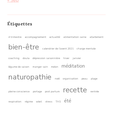
« Sep
Étiquettes
4 trimestre
accompagnement
actualité
alimentation saine
allaitement
bien-être
calendrier de l'avent 2021
charge mentale
coaching
doula
dépression saisonnière
hiver
janvier
méditation
légume de saison
manger sain
melon
naturopathie
noël
organisation
peau
plage
recette
pleine conscience
portage
post partum
rentrée
été
respiration
régime
soleil
stress
TAS