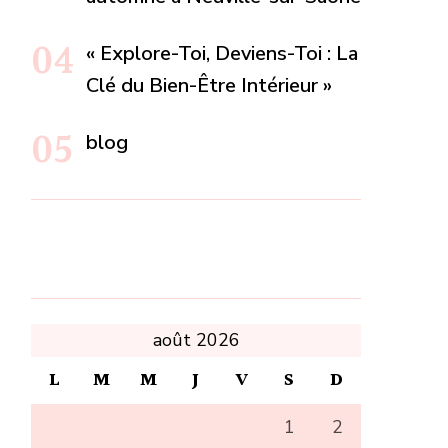
« Explore-Toi, Deviens-Toi : La
Clé du Bien-Être Intérieur »
blog
août 2026
L
M
M
J
V
S
D
1
2