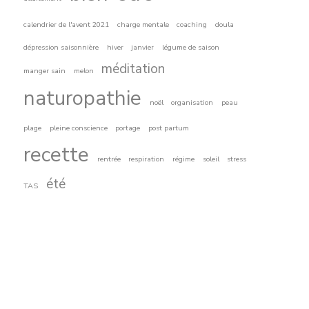
calendrier de l'avent 2021
charge mentale
coaching
doula
dépression saisonnière
hiver
janvier
légume de saison
méditation
manger sain
melon
naturopathie
noël
organisation
peau
plage
pleine conscience
portage
post partum
recette
rentrée
respiration
régime
soleil
stress
été
TAS