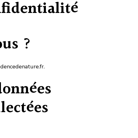
fidentialité
us ?
fidencedenature.fr.
 données
lectées