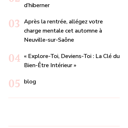
d’hiberner
Après la rentrée, allégez votre
charge mentale cet automne à
Neuville-sur-Saône
« Explore-Toi, Deviens-Toi : La Clé du
Bien-Être Intérieur »
blog