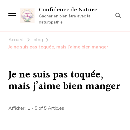
Confidence de Nature
Gagner en bien être avec la
naturopathie
Accueil
blog
Je ne suis pas toquée, mais j’aime bien manger
Je ne suis pas toquée,
mais j’aime bien manger
Afficher : 1 - 5 of 5 Articles