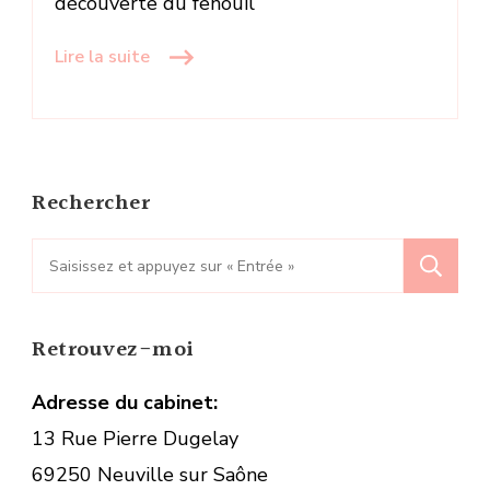
découverte du fenouil
bien
manger
Lire la suite
!
Le
Fenouil
Rechercher
Recherche
pour
:
Retrouvez-moi
Adresse du cabinet:
13 Rue Pierre Dugelay
69250 Neuville sur Saône