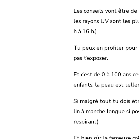
Les conseils vont être de
les rayons UV sont les plu
h à 16 h.)
Tu peux en profiter pour fa
pas t’exposer.
Et c’est de 0 à 100 ans 
enfants, la peau est telle
Si malgré tout tu dois êt
lin à manche longue si pos
respirant)
Et bien sûr la fameuse cr