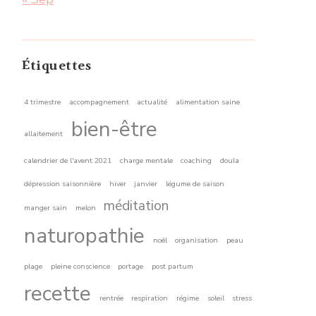
Étiquettes
4 trimestre
accompagnement
actualité
alimentation saine
bien-être
allaitement
calendrier de l'avent 2021
charge mentale
coaching
doula
dépression saisonnière
hiver
janvier
légume de saison
méditation
manger sain
melon
naturopathie
noël
organisation
peau
plage
pleine conscience
portage
post partum
recette
rentrée
respiration
régime
soleil
stress