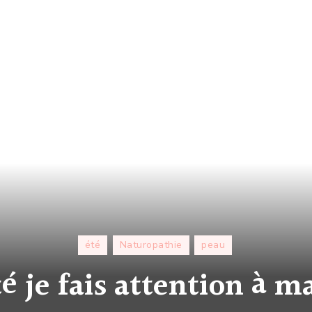
été
Naturopathie
peau
té je fais attention à m