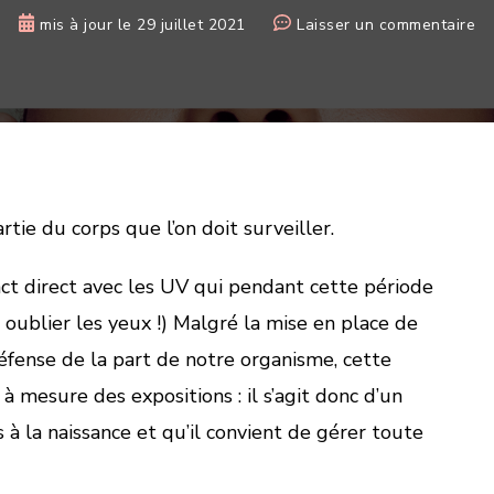
su
mis à jour le
29 juillet 2021
Laisser un commentaire
Ce
ét
je
fa
at
à
m
rtie du corps que l’on doit surveiller.
pe
tact direct avec les UV qui pendant cette période
 oublier les yeux !) Malgré la mise en place de
ense de la part de notre organisme, cette
 à mesure des expositions : il s’agit donc d’un
 à la naissance et qu’il convient de gérer toute