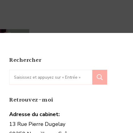
r
t
é
is
tention
Rechercher
a
au
Recherche
pour
:
Retrouvez-moi
Adresse du cabinet:
13 Rue Pierre Dugelay