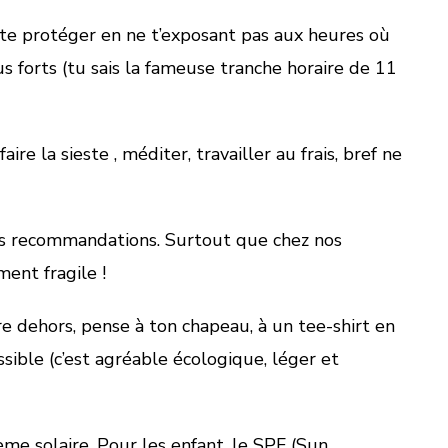
 te protéger en ne t’exposant pas aux heures où
s forts (tu sais la fameuse tranche horaire de 11
ire la sieste , méditer, travailler au frais, bref ne
ces recommandations. Surtout que chez nos
ment fragile !
re dehors, pense à ton chapeau, à un tee-shirt en
sible (c’est agréable écologique, léger et
ème solaire. Pour les enfant, le SPF (Sun