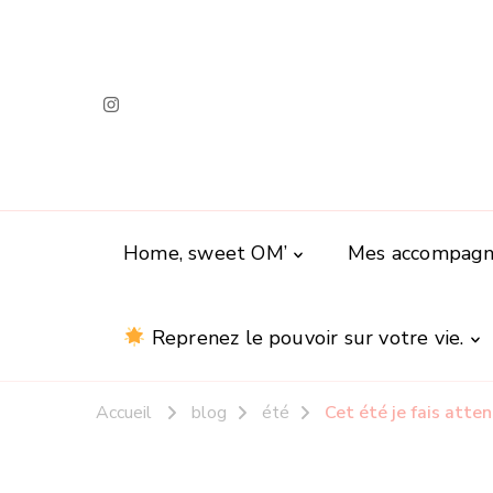
Home, sweet OM’
Mes accompag
Reprenez le pouvoir sur votre vie.
Accueil
blog
été
Cet été je fais atte